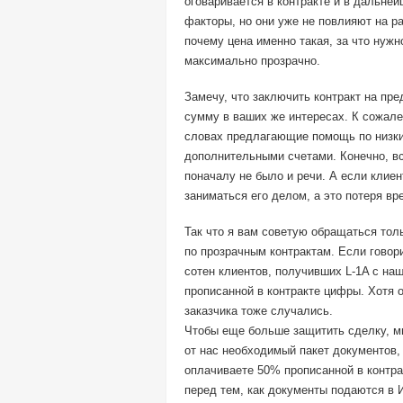
оговаривается в контракте и в дальней
факторы, но они уже не повлияют на р
почему цена именно такая, за что нуж
максимально прозрачно.
Замечу, что заключить контракт на пр
сумму в ваших же интересах. К сожале
словах предлагающие помощь по низки
дополнительными счетами. Конечно, вс
поначалу не было и речи. А если клиен
заниматься его делом, а это потеря вр
Так что я вам советую обращаться тол
по прозрачным контрактам. Если говор
сотен клиентов, получивших L-1A с на
прописанной в контракте цифры. Хотя 
заказчика тоже случались.
Чтобы еще больше защитить сделку, м
от нас необходимый пакет документов
оплачиваете 50% прописанной в контр
перед тем, как документы подаются 